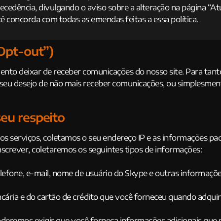
cedência, divulgando o aviso sobre a alteração na página “Atua
ê concorda com todas as emendas feitas a essa política.
Opt-out”)
nto deixar de receber comunicações do nosso site. Para tant
seu desejo de não mais receber comunicações, ou simplesmente 
eu respeito
sos serviços, coletamos o seu endereço IP e as informações p
nscrever, coletaremos os seguintes tipos de informações:
elefone, e-mail, nome de usuário do Skype e outras informaçõ
ncária e do cartão de crédito que você forneceu quando adqui
oderemos exigir que você forneça informações adicionais que 