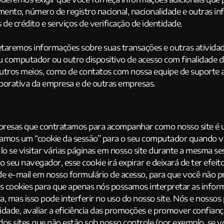
imento, número de registro nacional, nacionalidade e outras
de crédito e serviços de verificação de identidade.
taremos informações sobre suas transações e outras atividad
 computador ou outro dispositivo de acesso com finalidade d
outros meios, como de contatos com nossa equipe de suporte a
porativa da empresa e de outras empresas.
empresas que contratamos para acompanhar como nosso site é
mos um “cookie da sessão” para o seu computador quando vo
lo se visitar várias páginas em nosso site durante a mesma ses
 o seu navegador, esse cookie irá expirar e deixará de ter e
 de e-mail em nosso formulário de acesso, para que você não p
 cookies para que apenas nós possamos interpretar as inform
a, mas isso pode interferir no uso do nosso site. Nós e noss
cidade, avaliar a eficiência das promoções e promover confian
os sites que não estão sob nosso controle (por exemplo, se v