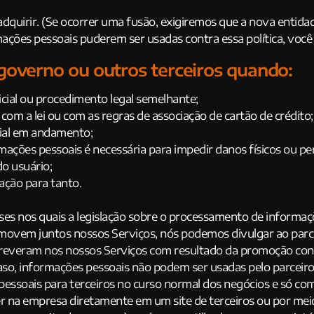
uirir. (Se ocorrer uma fusão, exigiremos que a nova entidade
mações pessoais puderem ser usadas contra essa política, você
o governo ou outros terceiros quando:
icial ou procedimento legal semelhante;
om a lei ou com as regras de associação de cartão de crédito;
cial em andamento;
mações pessoais é necessária para impedir danos físicos ou perd
do usuário;
ação para tanto.
es nos quais a legislação sobre o processamento de informaçõ
ovem juntos nossos Serviços, nós podemos divulgar ao parc
reveram nos nossos Serviços com resultado da promoção conju
caso, informações pessoais não podem ser usadas pelo parcei
ssoais para terceiros no curso normal dos negócios e só com
ver na empresa diretamente em um site de terceiros ou por mei