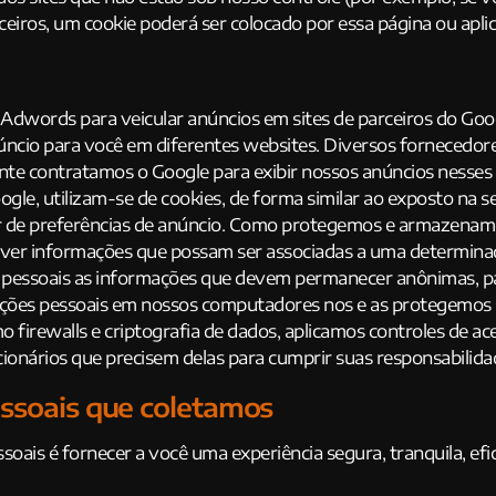
ceiros, um cookie poderá ser colocado por essa página ou aplic
dwords para veicular anúncios em sites de parceiros do Googl
núncio para você em diferentes websites. Diversos fornecedor
te contratamos o Google para exibir nossos anúncios nesses esp
ogle, utilizam-se de cookies, de forma similar ao exposto na
r de preferências de anúncio. Como protegemos e armazenamos
ver informações que possam ser associadas a uma determinada
pessoais as informações que devem permanecer anônimas, pa
es pessoais em nossos computadores nos e as protegemos sob
irewalls e criptografia de dados, aplicamos controles de ace
ionários que precisem delas para cumprir suas responsabilidad
ssoais que coletamos
ssoais é fornecer a você uma experiência segura, tranquila, efi